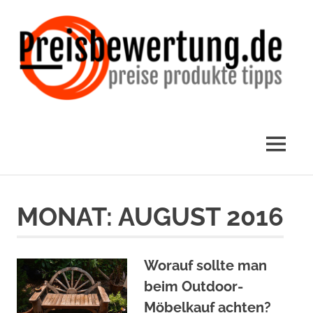
Zum
Inhalt
springen
Preisbewertung.de
✅
MENÜ
Produktvorstellungen
MONAT:
AUGUST 2016
und
Preisbewertungen
Worauf sollte man
beim Outdoor-
Möbelkauf achten?