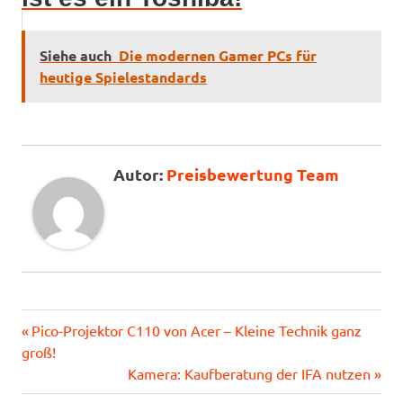
Siehe auch
Die modernen Gamer PCs für
heutige Spielestandards
Preisbewertung Team
Vorheriger
Beitragsnavigation
Pico-Projektor C110 von Acer – Kleine Technik ganz
Beitrag:
groß!
Nächster
Kamera: Kaufberatung der IFA nutzen
Beitrag: