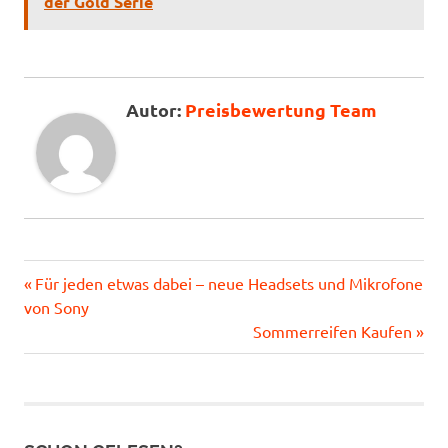
der Gold Serie
Preisbewertung Team
Blackberry
Vorheriger
Beitragsnavigation
Für jeden etwas dabei – neue Headsets und Mikrofone
Playbook
Beitrag:
von Sony
RIM
Nächster
Sommerreifen Kaufen
Beitrag: