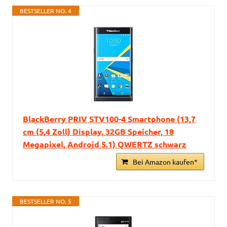
BESTSELLER NO. 4
BlackBerry PRIV STV100-4 Smartphone (13,7
cm (5,4 Zoll) Display, 32GB Speicher, 18
Megapixel, Android 5.1) QWERTZ schwarz
Bei Amazon kaufen*
BESTSELLER NO. 5