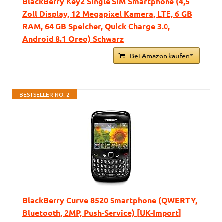
BlackBerry Key2 Single SIM Smartphone (4,5
Zoll Display, 12 Megapixel Kamera, LTE, 6 GB
RAM, 64 GB Speicher, Quick Charge 3.0,
Android 8.1 Oreo) Schwarz
Bei Amazon kaufen*
BESTSELLER NO. 2
BlackBerry Curve 8520 Smartphone (QWERTY,
Bluetooth, 2MP, Push-Service) [UK-Import]