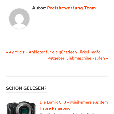
Preisbewertung Team
Vorheriger
Beitragsnavigation
Ay Yildiz – Anbieter für die günstigen Türkei Tarife
Beitrag:
Nächster
Ratgeber: Siebmaschine kaufen
Beitrag:
SCHON GELESEN?
Die Lumix GF3 – Minikamera aus dem
Hause Panasonic