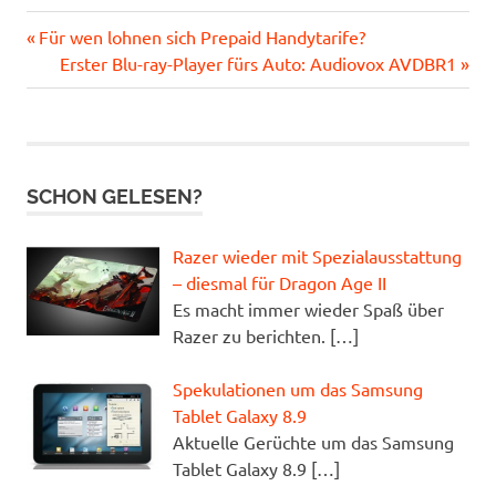
DSL
Vorheriger
Beitragsnavigation
Für wen lohnen sich Prepaid Handytarife?
Flatrate
Beitrag:
Nächster
Erster Blu-ray-Player fürs Auto: Audiovox AVDBR1
DSL
Beitrag:
Router
SCHON GELESEN?
Razer wieder mit Spezialausstattung
– diesmal für Dragon Age II
Es macht immer wieder Spaß über
Razer zu berichten.
[…]
Spekulationen um das Samsung
Tablet Galaxy 8.9
Aktuelle Gerüchte um das Samsung
Tablet Galaxy 8.9
[…]