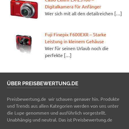
Digitalkamera für Anfänger
Wer sich mit all den detailreichen
[…]
Fuji Finepix F600EXR – Starke
Leistung in kleinem Gehäuse
Wer für seinen Urlaub noch die
perfekte
[…]
ÜBER PREISBEWERTUNG.DE
Preisbewertung.de wir schauen genauer hin. Produkte
und Trends aus allen Kategorien werden von uns unter
die Lupe genommen und ausführlich vorgestellt.
Unabhängig und neutral. Das ist Preisbewertung.de